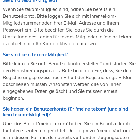
Sie sind tekom-Mitglied?
19. Juni 2026 in Wiesbaden
Wenn Sie tekom-Mitglied sind, haben Sie bereits ein
NORDIC TechKomm Kopenhagen
Benutzerkonto. Bitte loggen Sie sich mit Ihrer tekom-
23.-24. September 2026
Mitgliedsnummer oder Ihrer E-Mail Adresse und Ihrem
tekom-Jahrestagung 2026
Passwort ein. Bitte beachten Sie, dass Sie durch die
10.-12. November, 2026 in Stuttgart
Umstellung des Logins für tekom-Mitglieder in 'meine tekom'
eventuell noch Ihr Konto aktivieren müssen.
Sie sind kein tekom-Mitglied?
Bitte klicken Sie auf "Benutzerkonto erstellen" und starten Sie
den Registrierungsprozess. Bitte beachten Sie, dass, Sie den
Registrierungsprozess nach Erhalt der Registrierungs-E-Mail
abschließen müssen. Ansonsten werden alle von Ihnen
eingegebenen Daten gelöscht und Sie müssen erneut
beginnen.
Sie haben ein Benutzerkonto für 'meine tekom' (und sind
kein tekom-Mitglied)?
Über das Portal 'meine tekom' haben Sie ein Benutzerkonto
für Interessenten eingerichtet. Der Login zu "meine Vorträge"
ist in diesem Fall mit den bereits vorhanden Zugangsdaten