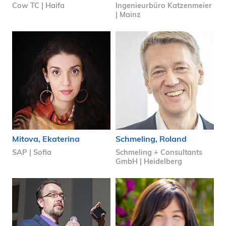
Cow TC | Haifa
Ingenieurbüro Katzenmeier
| Mainz
Mitova, Ekaterina
Schmeling, Roland
SAP | Sofia
Schmeling + Consultants
GmbH | Heidelberg