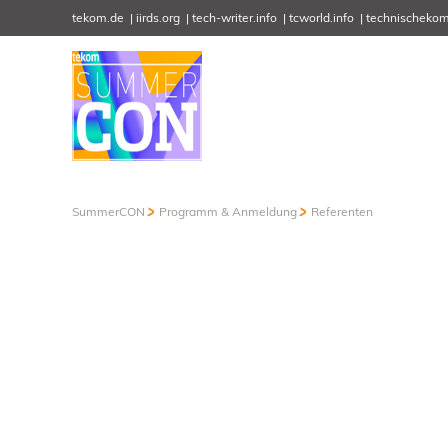
tekom.de
iirds.org
tech-writer.info
tcworld.info
technischekom
SummerCON
Programm & Anmeldung
Referenten