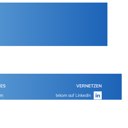
HES
VERNETZEN
um
tekom auf LinkedIn
utz
tekom auf YouTube