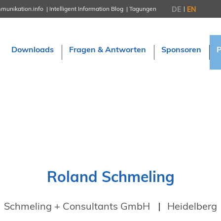
DE
EN
munikation.info
Intelligent Information Blog
Tagungen
NORDIC TechKomm Stockholm
18.-19. März 2027
Information Energy
Downloads
Fragen & Antworten
Sponsoren
21.-23. April 2027 Online
tekom-Festival
7.-8. Mai 2026 in St. Leon-Rot
tcworld China
20.-21. Mai 2027 in Shanghai
Evolution of TC
2.-3. Juni 2026 in Sofia
FokusTag DPP
19. Juni 2026 in Wiesbaden
NORDIC TechKomm Kopenhage
23.-24. September 2026
tekom-Jahrestagung 2026
Roland Schmeling
10.-12. November, 2026 in Stuttga
Schmeling + Consultants GmbH
Heidelberg