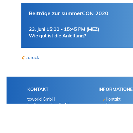
Beiträge zur summerCON 2020
23. Juni 15:00 - 15:45 PM (MEZ)
Wie gut ist die Anleitung?
zurück
KONTAKT
INFORMATION
tcworld GmbH
Kontakt
Heilbronner Straße 86
Presse
70191 Stuttgart
Mediadaten u
Deutschland
Marketingvorsc
Tel. +49 711 65704-0
summercon
@
tekom.de
|