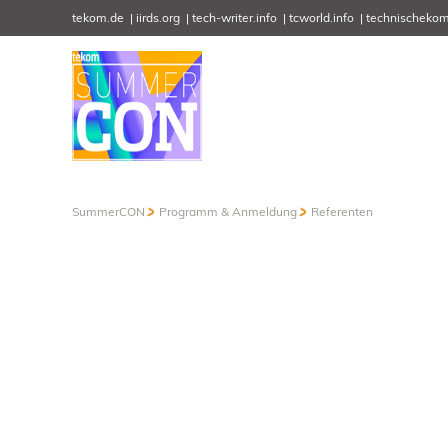
tekom.de
iirds.org
tech-writer.info
tcworld.info
technischekom
SummerCON
Programm & Anmeldung
Referenten