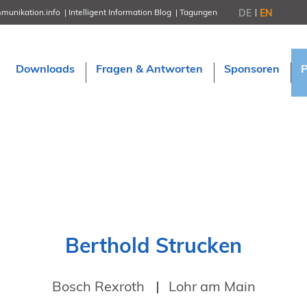
DE
EN
munikation.info
Intelligent Information Blog
Tagungen
NORDIC TechKomm Stockholm
18.-19. März 2027
Information Energy
Downloads
Fragen & Antworten
Sponsoren
21.-23. April 2027 Online
tekom-Festival
7.-8. Mai 2026 in St. Leon-Rot
tcworld China
20.-21. Mai 2027 in Shanghai
Evolution of TC
2.-3. Juni 2026 in Sofia
FokusTag DPP
19. Juni 2026 in Wiesbaden
NORDIC TechKomm Kopenhage
23.-24. September 2026
tekom-Jahrestagung 2026
Berthold Strucken
10.-12. November, 2026 in Stuttga
Bosch Rexroth
Lohr am Main