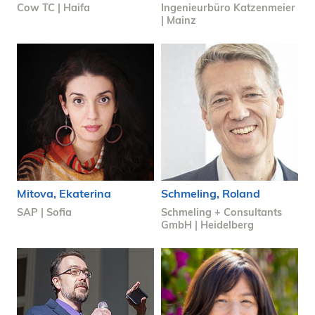
Cow TC | Haifa
Ingenieurbüro Katzenmeier
| Mainz
Mitova, Ekaterina
Schmeling, Roland
SAP | Sofia
Schmeling + Consultants
GmbH | Heidelberg